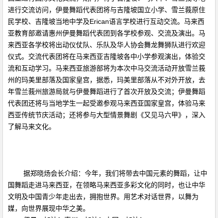
进行交流访问，伊曼舞蹈代表团将与吉隆坡国立小学、雪兰莪原住
民学校、吉隆坡当地中学及Erican语言学校进行互动交流。马来西
亚教育部邀请惠州伊曼舞蹈代表团到各学校参观、交流及演出。马
来西亚各学校将出动仪仗队、乐队及华人协会舞龙舞狮队进行欢迎
仪式。交流代表团将在马来西亚吉隆坡各中小学参观演出，体验交
流和互动学习。马来西亚旅游部将为本次中马交流活动开放雪兰莪
州的玛美里部落及国家皇宫，据悉，玛美里部落从不对外开放，去
年雪兰莪州旅游局就与伊曼舞蹈进行了首次开放及交流；伊曼舞蹈
代表团还将与当地学生一起受邀参观马来西亚国家皇宫，体验马来
西亚传统节庆活动；还将参与大型情景舞剧《又见马六甲》，深入
了解马来文化。
据郑晓炀会长介绍：今年，我们将带去中国元素的舞蹈，让中
国舞蹈走进马来西亚，在领略马来西亚多彩文化的同时，也让中华
文明及中国青少年走出去，拥抱世界。用艺术对话世界，以舞为
媒，向世界展现中华之美。