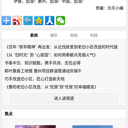
伊曼，加油！惠州，加油！中国，加油！
责编：乐乐小编
新闻
娱乐
财经
科技
《百年 “铁军精神” 再出发：从北伐故里到老旧小区改造的时代接
《从 “旧时光” 到 “心家园”：如何用奉献点亮烟火气》
书香中交、知识赋能，携手共进、志在必得
粽叶飘香工地情 惠州项目群温情涌动庆端午
巧手改造旧小区，匠心打造新天地
《惠阳老旧小区改造：从“忧居”到“优居”的幸福蝶变》
进入该频道
焦点