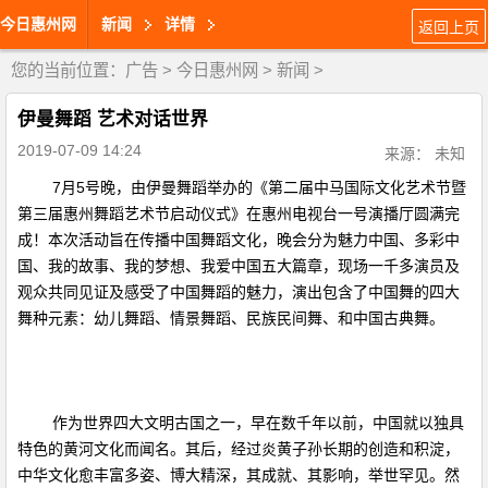
今日惠州网
新闻
详情
返回上页
您的当前位置：
广告
>
今日惠州网
>
新闻
>
伊曼舞蹈 艺术对话世界
2019-07-09 14:24
来源： 未知
7月5号晚，由伊曼舞蹈举办的《第二届中马国际文化艺术节暨
第三届惠州舞蹈艺术节启动仪式》在惠州电视台一号演播厅圆满完
成！本次活动旨在传播中国舞蹈文化，晚会分为魅力中国、多彩中
国、我的故事、我的梦想、我爱中国五大篇章，现场一千多演员及
观众共同见证及感受了中国舞蹈的魅力，演出包含了中国舞的四大
舞种元素：幼儿舞蹈、情景舞蹈、民族民间舞、和中国古典舞。
作为世界四大文明古国之一，早在数千年以前，中国就以独具
特色的黄河文化而闻名。其后，经过炎黄子孙长期的创造和积淀，
中华文化愈丰富多姿、博大精深，其成就、其影响，举世罕见。然