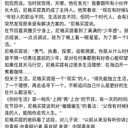
侃侃而谈。当时就觉得，天哪，他在发光！我要跟所有小伙伴
长大后，尼格买提真的成了主持人。他笑着说：
“现在有时候
“年轻人的职业不同、生活状态不同，但同一个时代人，会有
突然发现原来是有解决方案的。”尼格买提说。
在节目嘉宾撒贝宁身上，尼格买提看到了满满的
“少年感”
点组装，一点点调试，就为了晚上看一眼星星。为了那一个
活。”
尼格买提说：
“勇气、执着、探索，追根溯源，你是从什么
是不惧一切勇往直前的少年，是对任何事都抱有好奇心能仰望
如果任其天马行空，尼格买提有过很多生活理想：在海边开一
煮着咖啡
……
但关于生活，尼格买提是一个
“现实”的人，“得先能独立生
了一个理想，再去追寻下一个，不断追问自己什么是更好的生
在什么都没有”。
《你好生活》是一档先
“上网”再“上台”的节目，有一天的
在节目中，尼格买提谈到对
“催婚催生”的看法：“父母有时
连的人，能陪你走完人生。”
尼格买提的爸妈看了这段，对儿子说：
“以前从来没有听你讲
中青报
·中青网记者 蒋肖斌 来源：中国青年报