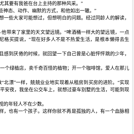
尤其要有我爸在台上主持的那种风采。”
有些神态、动作、幽默的方式，和他如出一辙。”
想一些大家可能想过，但想明白的问题。经过同龄人的解读，
—他带来了家里的天文望远镜。“啤酒桶一样大的望远镜，一点
尼格买提说，“现在好多人不是不热爱生活，是根本懒得去生
苟且感到厌倦的时候，就回望一下自己曾是心脏怦怦跳的少年，
一个绿植店，卖千奇百怪的植物；开一个咖啡馆，爱人在那儿
数“北漂”一样，兢兢业业地实现着从租房到买房的进阶。“实现
平安夜，我坐在公交车上，就想过豪车别墅的生活，可能到现
电视的年轻人不在少数。
那样，也有一个孩子。这样你就不再是孤独的人，有一个血脉相