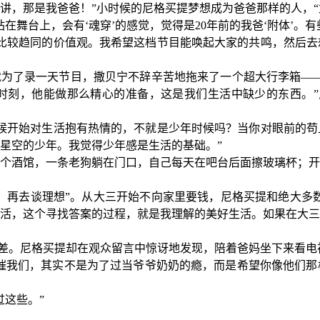
讲，那是我爸爸！”小时候的尼格买提梦想成为爸爸那样的人，“
站在舞台上，会有‘魂穿’的感觉，觉得是20年前的我爸‘附体’。
比较趋同的价值观。我希望这档节目能唤起大家的共鸣，然后去
。就为了录一天节目，撒贝宁不辞辛苦地拖来了一个超大行李箱—
时刻，他能做那么精心的准备，这是我们生活中缺少的东西。”
时候开始对生活抱有热情的，不就是少年时候吗？当你对眼前的
星空的少年。我觉得少年感是生活的基础。”
个酒馆，一条老狗躺在门口，自己每天在吧台后面擦玻璃杯；开
活，再去谈理想”。从大三开始不向家里要钱，尼格买提和绝大多
活，这个寻找答案的过程，就是我理解的美好生活。如果在大三
时间差。尼格买提却在观众留言中惊讶地发现，陪着爸妈坐下来看
候催我们，其实不是为了过当爷爷奶奶的瘾，而是希望你像他们
过这些。”