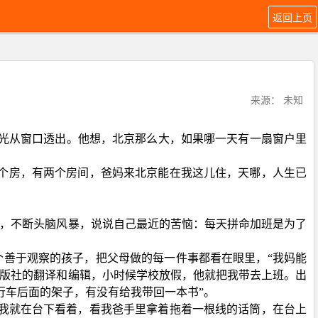
返回上页
来源： 未知
有灯光从窗口透出。他想，北京那么大，如果哪一天有一扇窗户里
买一个房，有两个房间，爸妈来北京能在我这儿住，天哪，人生已
刀”，不断头脑风暴，说说自己最近的苦恼：每天拼命加班是为了
个善于观察的孩子，把父母做的每一件事都看在眼里，“我妈能
出版社的翻译和编辑，小时候学校放假，他就把我带去上班。出
行车后面的架子，有没有给我带回一本书”。
。我就在台下看着，看我爸手里拿着拖着一根线的话筒，在台上