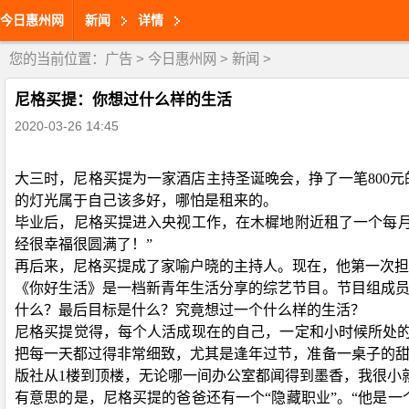
今日惠州网
新闻
详情
您的当前位置：
广告
>
今日惠州网
>
新闻
>
尼格买提：你想过什么样的生活
2020-03-26 14:45
大三时，尼格买提为一家酒店主持圣诞晚会，挣了一笔
80
的灯光属于自己该多好，哪怕是租来的。
毕业后，尼格买提进入央视工作，在木樨地附近租了一个每
经很幸福很圆满了！”
再后来，尼格买提成了家喻户晓的主持人。现在，他第一次担
《你好生活》是一档新青年生活分享的综艺节目。节目组成
什么？最后目标是什么？究竟想过一个什么样的生活？
尼格买提觉得，每个人活成现在的自己，一定和小时候所处
把每一天都过得非常细致，尤其是逢年过节，准备一桌子的甜
版社从1楼到顶楼，无论哪一间办公室都闻得到墨香，我很小
有意思的是，尼格买提的爸爸还有一个
“隐藏职业”。“他是