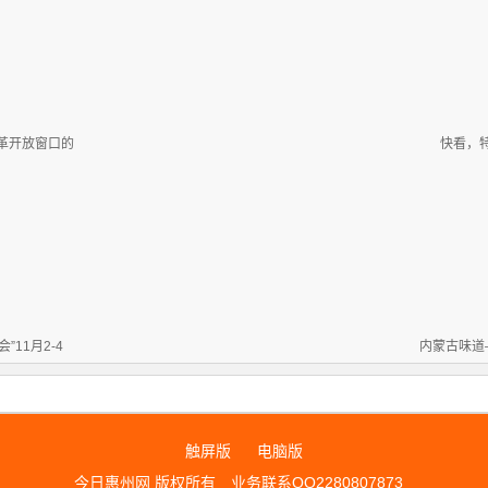
革开放窗口的
快看，
11月2-4
内蒙古味道
触屏版
电脑版
今日惠州网 版权所有
业务联系QQ2280807873