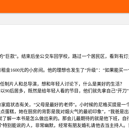
0元的“巨款”。结束后坐公交车回学校，路过一个居民区，看到
月租金
1600元的小房间。他的理想也发生了“升级”：“如果能
任制片人和总导演，想和年轻人讨论下，什么是美好的生活？
员以
90后居多，既然是给年轻人看的节目，他们就先拿自己“开
的家庭状态有关，
“父母是最好的老师”。小时候的尼格买提是一
点蛋糕，她在厨房的背影是我对烟火气的最初印象”，“我爸是
就了解一本书是怎么做出来的。那会儿最期待的就是他下班，自
一个特别能说的人，非常幽默，经常有朋友婚礼请他去当主持人